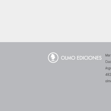
Mar
Ciu
Arg
482
olm