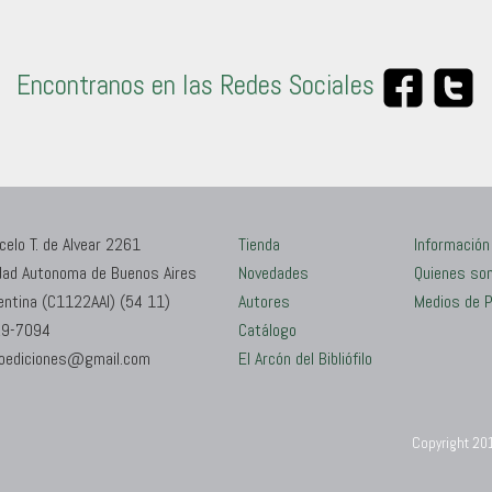
Encontranos en las Redes Sociales
celo T. de Alvear 2261
Tienda
Información
dad Autonoma de Buenos Aires
Novedades
Quienes so
entina (C1122AAI) (54 11)
Autores
Medios de 
9-7094
Catálogo
oediciones@gmail.com
El Arcón del Bibliófilo
Copyright 20