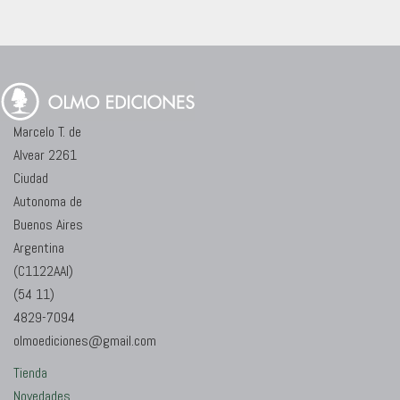
Marcelo T. de
Alvear 2261
Ciudad
Autonoma de
Buenos Aires
Argentina
(C1122AAI)
(54 11)
4829-7094
olmoediciones@gmail.com
Tienda
Novedades