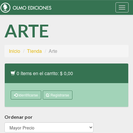
Togg
Navi
ARTE
Inicio
Tienda
Arte
0 ítems en el carrito: $ 0,00
Identificarse
Registrarse
Ordenar por