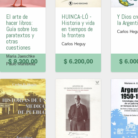
El arte de
HUINCA-LÓ -
Y Dios cr
hacer libros:
Historia y vida
la Argent
Guía sobre los
en tiempos de
Carlos Heg
paratextos y
la frontera
otras
Carlos Heguy
cuestiones
María Jaeschke
$ 9.300,00
$ 6.200,00
$ 6.00
Paulo Manterola