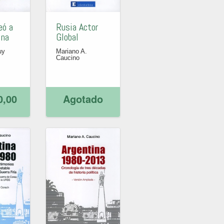
eó a
Rusia Actor
ina
Global
uy
Mariano A.
Caucino
0,00
Agotado