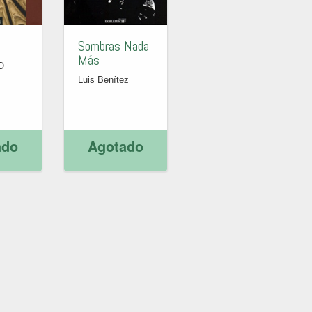
Sombras Nada
Más
O
Luis Benítez
ado
Agotado