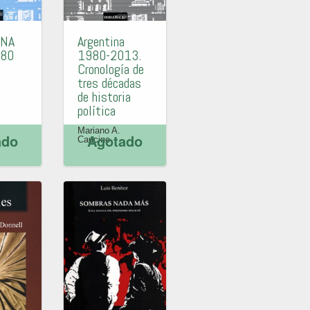
INA
Argentina
980
1980-2013.
Cronología de
tres décadas
de historia
política
Mariano A.
ado
Agotado
Caucino