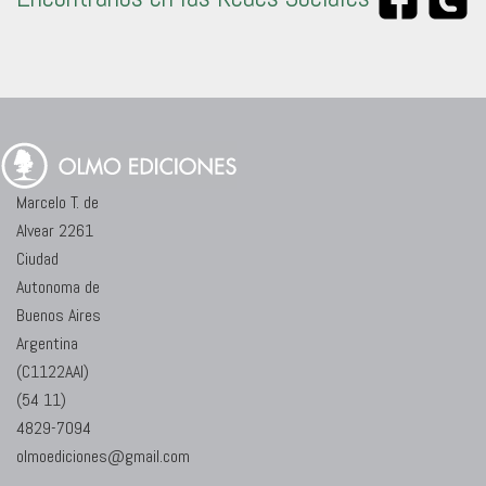
Marcelo T. de
Alvear 2261
Ciudad
Autonoma de
Buenos Aires
Argentina
(C1122AAI)
(54 11)
4829-7094
olmoediciones@gmail.com