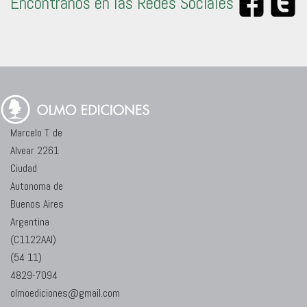
Encontranos en las Redes Sociales
Marcelo T. de
Alvear 2261
Ciudad
Autonoma de
Buenos Aires
Argentina
(C1122AAI)
(54 11)
4829-7094
olmoediciones@gmail.com