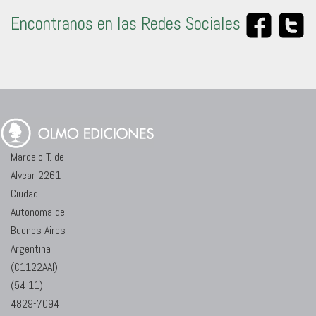
Encontranos en las Redes Sociales
Marcelo T. de
Alvear 2261
Ciudad
Autonoma de
Buenos Aires
Argentina
(C1122AAI)
(54 11)
4829-7094