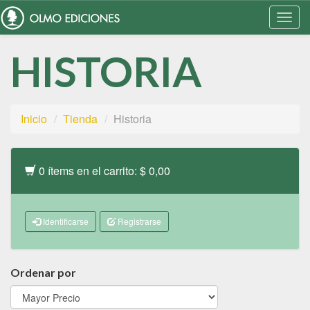
Togg
Navi
HISTORIA
Inicio
Tienda
Historia
0 ítems en el carrito: $ 0,00
Identificarse
Registrarse
Ordenar por