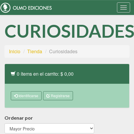
Togg
Navi
CURIOSIDADE
Inicio
Tienda
Curiosidades
0 ítems en el carrito: $ 0,00
Identificarse
Registrarse
Ordenar por