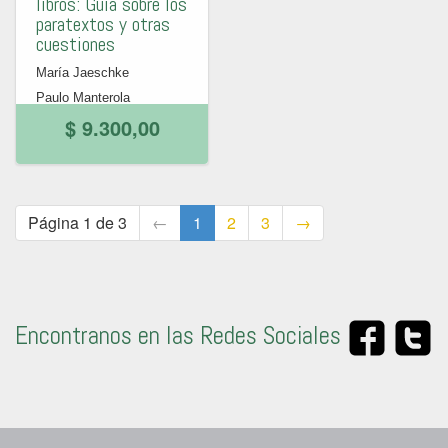
libros: Guía sobre los
paratextos y otras
cuestiones
María Jaeschke
Paulo Manterola
$ 9.300,00
Página 1 de 3
←
1
2
3
→
Encontranos en las Redes Sociales